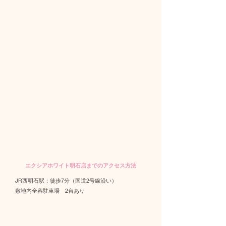
エクシアホワイト明石店までのアクセス方法
JR西明石駅：徒歩7分（国道2号線沿い）
​敷地内全容駐車場 2台あり